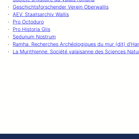
Geschichtsforschender Verein Oberwallis
AEV. Staatsarchiv Wallis
Pro Octoduro
Pro Historia Glis
Sedunum Nostrum
Ramha. Recherches Archéologiques du mur (dit) d’Han
La Murithienne. Société valaisanne des Sciences Natur