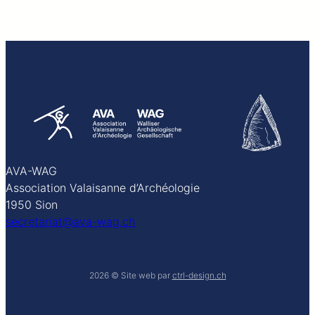
AVA-WAG
Association Valaisanne d’Archéologie
1950 Sion
secretariat@ava-wag.ch
2026
© Site web par
ctrl-design.ch